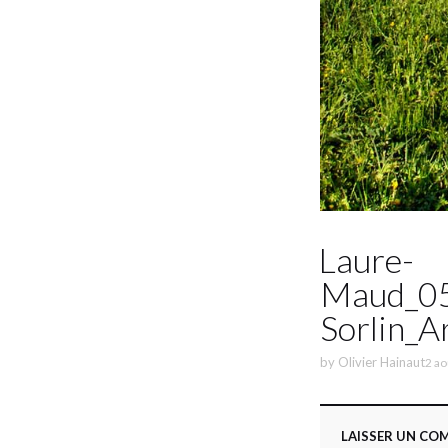
Laure-
Maud_05
Sorlin_A
by
Olivier Hainaut
2 ao
LAISSER UN CO