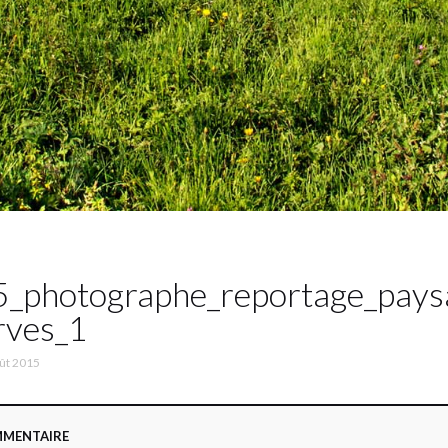
_photographe_reportage_pays
rves_1
ût 2015
MMENTAIRE