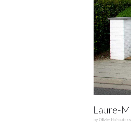
Laure-M
by
Olivier Hainaut
2 ao