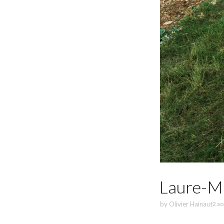
Laure-M
by
Olivier Hainaut
2 ao