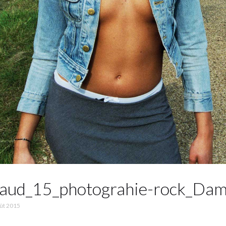
aud_15_photograhie-rock_Dam
ût 2015