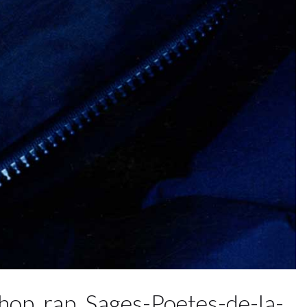
op_rap_Sages-Poetes-de-la-