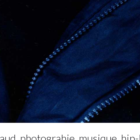
ud_photograhie_musique_hip-h