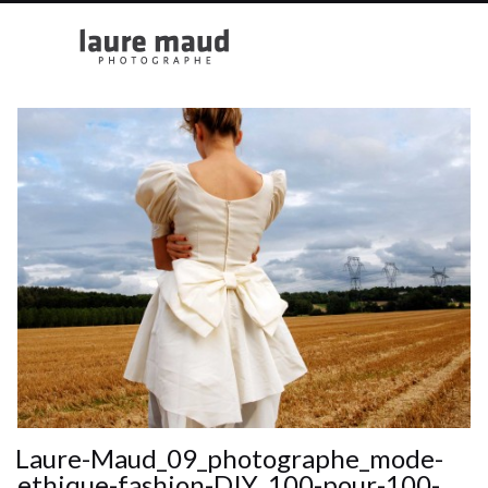
Laure-Maud_09_photographe_mode-
ethique-fashion-DIY_100-pour-100-