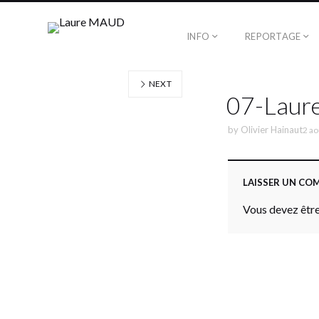
INFO
REPORTAGE
NEXT
07-Laur
by
Olivier Hainaut
2 ao
LAISSER UN CO
Vous devez être